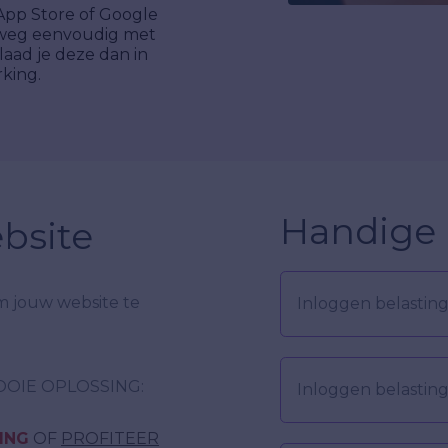
 App Store of Google
rweg eenvoudig met
laad je deze dan in
king.
Handige l
bsite
om jouw website te
Inloggen belasting
OOIE OPLOSSING:
Inloggen belastin
ING
OF
PROFITEER