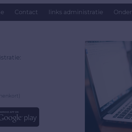
e
Contact
links administratie
Onder
stratie:
nenkort)