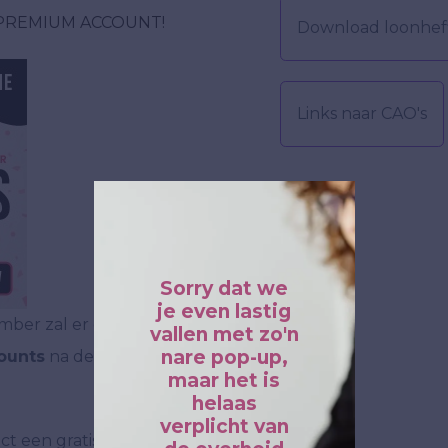
PREMIUM ACCOUNT!
Download loonheff
Links naar CAO's
Sorry dat we
je even lastig
ember zal er een
vallen met zo'n
nare pop-up,
counts
na de upgrade
maar het is
helaas
verplicht van
ct een gratis